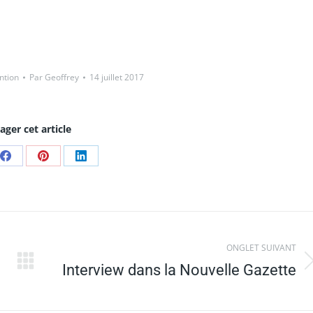
ntion
Par
Geoffrey
14 juillet 2017
ager cet article
Share
Share
Share
on
on
on
Facebook
Pinterest
LinkedIn
ONGLET SUIVANT
Interview dans la Nouvelle Gazette
Onglet
suivant