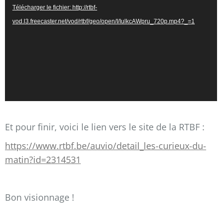
vidéo
Télécharger le fichier: http://rtbf-
vod.l3.freecaster.net/vod/rtbf/geo/open/I/IulkcAWpru_720p.mp4?_=1
Et pour finir, voici le lien vers le site de la RTBF :
https://www.rtbf.be/auvio/detail_les-curieux-du-
matin?id=2314531
Bon visionnage !