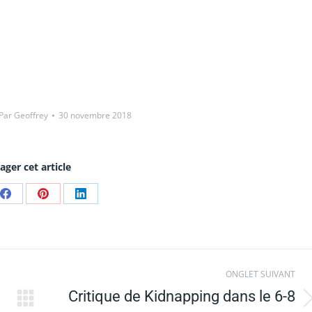
Par
Geoffrey
30 novembre 2018
ager cet article
Share
Share
Share
on
on
on
Facebook
Pinterest
LinkedIn
ONGLET SUIVANT
Critique de Kidnapping dans le 6-8
Onglet