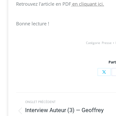
Retrouvez l’article en PDF
en cliquant ici.
Bonne lecture !
Catégorie
Presse
Part
Share
on
X
Navigation
de
commentaire
ONGLET PRÉCÉDENT
Interview Auteur (3) — Geoffrey
Onglet