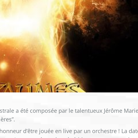
strale a été composée par le talentueux Jérôme Mari
ères”.
’honneur d’être jouée en live par un orchestre ! La dat