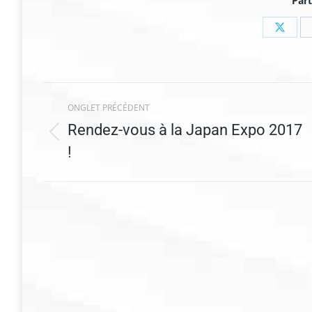
Part
Share
on
X
Navigation
de
commentaire
ONGLET PRÉCÉDENT
Rendez-vous à la Japan Expo 2017
Onglet
!
précédent