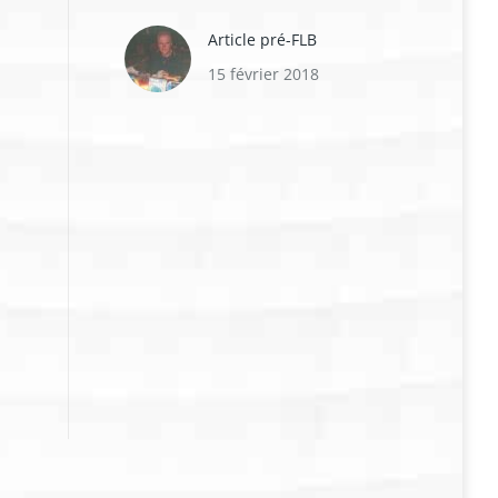
une critique de notre société et de nos mœurs. Si
effondré, c’est à cause d’Internet, des abus de p
Article pré-FLB
l’hyper protectionnisme des états, des egos
15 février 2018
surdimensionnés de quelques puissants. Et si el
rencontre effectivement des peuples dégénérés 
critères sociaux), des barbares, des cannibales,
ou des arnaqueurs, elle croise aussi des perso
grand cœur qui n’hésitent pas à l’aider. Rien n’es
manichéen, dans ce périple.
Avis Complet
sur le blog Ombrebones
Avis du blog Ombrebones