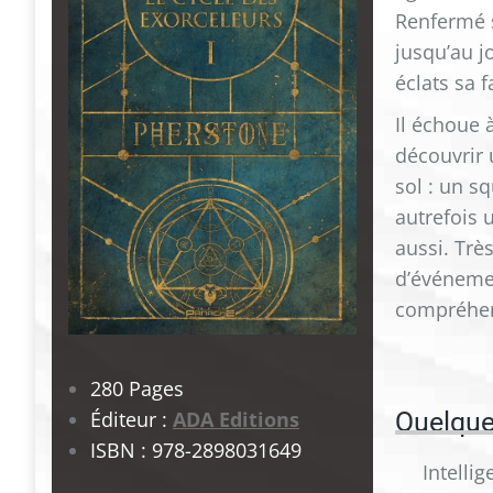
Renfermé s
jusqu’au j
éclats sa 
Il échoue 
découvrir 
sol : un sq
autrefois 
aussi. Trè
d’événemen
compréhe
280 Pages
Quelque
Éditeur :
ADA Editions
ISBN : 978-2898031649
lents romans de la série « Les
Intelli