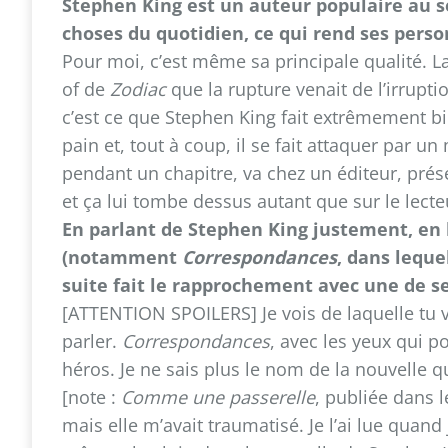
Stephen King est un auteur populaire au se
choses du quotidien, ce qui rend ses perso
Pour moi, c’est même sa principale qualité. L
of de
Zodiac
que la rupture venait de l’irrupt
c’est ce que Stephen King fait extrêmement bien
pain et, tout à coup, il se fait attaquer par u
pendant un chapitre, va chez un éditeur, prés
et ça lui tombe dessus autant que sur le lecte
En parlant de Stephen King justement, en l
(notamment
Correspondances
, dans leque
suite fait le rapprochement avec une de se
[ATTENTION SPOILERS] Je vois de laquelle tu 
parler.
Correspondances
, avec les yeux qui p
héros. Je ne sais plus le nom de la nouvelle q
[note :
Comme une passerelle
, publiée dans l
mais elle m’avait traumatisé. Je l’ai lue quand j