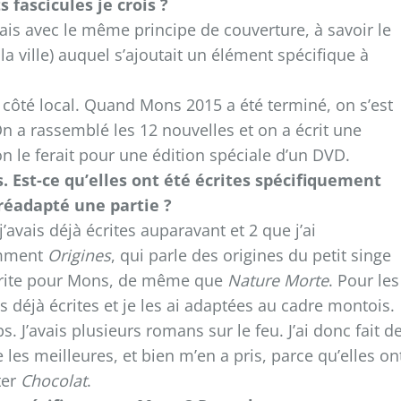
 fascicules je crois ?
mais avec le même principe de couverture, à savoir le
a ville) auquel s’ajoutait un élément spécifique à
e côté local. Quand Mons 2015 a été terminé, on s’est
 On a rassemblé les 12 nouvelles et on a écrit une
le ferait pour une édition spéciale d’un DVD.
. Est-ce qu’elles ont été écrites spécifiquement
 réadapté une partie ?
j’avais déjà écrites auparavant et 2 que j’ai
amment
Origines
, qui parle des origines du petit singe
écrite pour Mons, de même que
Nature Morte
. Pour les
es déjà écrites et je les ai adaptées au cadre montois.
. J’avais plusieurs romans sur le feu. J’ai donc fait d
 les meilleures, et bien m’en a pris, parce qu’elles on
ter
Chocolat
.