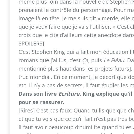
même plus loin dans la nouvelle de Stephen K
prenaient le contrôle du personnage. Pour ma 
image-là en tête. Je me suis dit « merde, elle
que je veux faire que je vais l’utiliser. » C’e
crois que je cite d’ailleurs cette anecdote da
SPOILERS]
C’est Stephen King qui a fait mon éducation li
romans que j’ai lus, c’est
Ça
, puis
Le Fléau
. D
mentionné plus haut dans les projets futurs], il
truc mondial. En ce moment, je décortique 
etc. Il n’y a pas de secrets, il faut étudier les
Dans son livre
Ecriture
, King explique qu’i
pour se rassurer.
[Rires] C’est pas faux. Quand tu lis quelque
et que tu vois que ce qu’il fait n’est pas très b
Il faut avoir beaucoup d’humilité quand tu es au