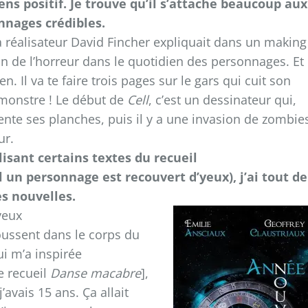
ns positif. Je trouve qu’il s’attache beaucoup aux
nnages crédibles.
a réalisateur David Fincher expliquait dans un making
ion de l’horreur dans le quotidien des personnages. Et
. Il va te faire trois pages sur le gars qui cuit son
n monstre ! Le début de
Cell
, c’est un dessinateur qui,
ente ses planches, puis il y a une invasion de zombie
ur.
isant certains textes du recueil
l un personnage est recouvert d’yeux), j’ai tout de
s nouvelles.
veux
oussent dans le corps du
ui m’a inspirée
e recueil
Danse macabre
],
’avais 15 ans. Ça allait