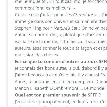
meilleur que toi. En tout cas, moi je fonction
comment font les meilleurs. »
C’est ce que j’ai fait pour
Les Chroniques…
, j
immergé dans son univers et sa manière d’écrir
Stephen King pour
Nature’s Law
. On ne va pas 
Autant se nourrir de ça, plutôt que d’arriver et
vas faire de la merde, si tu fais ça. Il vaut m
auteurs, assaisonner le tout à ta façon et esp
ma vision des choses.
Est-ce que tu connais d’autres auteurs SFF
Je connais des bons auteurs oui, d’abord il y a 
J’aime beaucoup ce qu’elle fait. Il y a aussi Fr
Après, je pourrais encore en citer plein, Da
Manon Elisabeth D’Ombremont,… Le monde litté
Quel est ton premier souvenir de SFFF ?
J’en ai deux principalement, en littérature, c’e