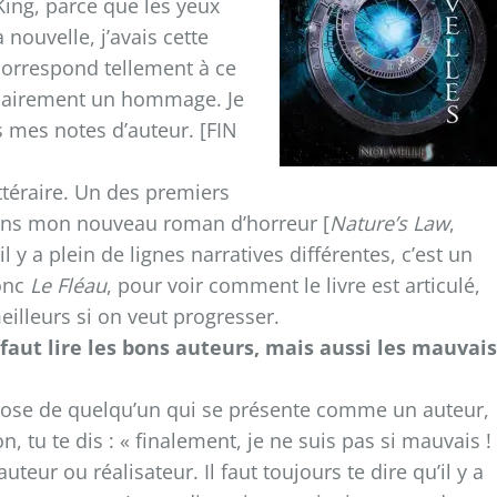
ing, parce que les yeux
nouvelle, j’avais cette
 correspond tellement à ce
st clairement un hommage. Je
ns mes notes d’auteur. [FIN
ttéraire. Un des premiers
ans mon nouveau roman d’horreur [
Nature’s Law
,
 y a plein de lignes narratives différentes, c’est un
donc
Le Fléau
, pour voir comment le livre est articulé,
 meilleurs si on veut progresser.
l faut lire les bons auteurs, mais aussi les mauvais
 chose de quelqu’un qui se présente comme un auteur,
on, tu te dis : « finalement, je ne suis pas si mauvais !
teur ou réalisateur. Il faut toujours te dire qu’il y a