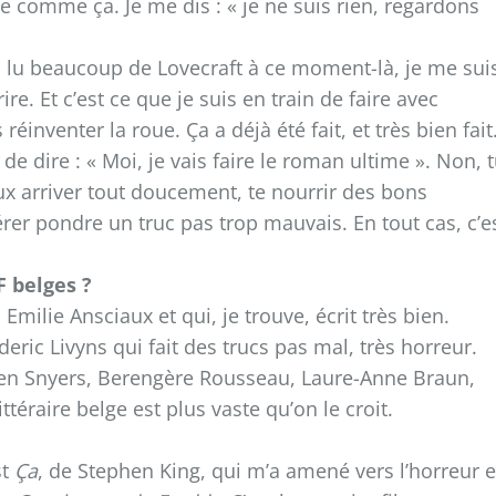
ne comme ça. Je me dis : « je ne suis rien, regardons
’ai lu beaucoup de Lovecraft à ce moment-là, je me sui
e. Et c’est ce que je suis en train de faire avec
réinventer la roue. Ça a déjà été fait, et très bien fait
 de dire : « Moi, je vais faire le roman ultime ». Non, 
ieux arriver tout doucement, te nourrir des bons
érer pondre un truc pas trop mauvais. En tout cas, c’e
F belges ?
Emilie Ansciaux et qui, je trouve, écrit très bien.
ederic Livyns qui fait des trucs pas mal, très horreur.
mien Snyers, Berengère Rousseau, Laure-Anne Braun,
raire belge est plus vaste qu’on le croit.
st
Ça
, de Stephen King, qui m’a amené vers l’horreur e