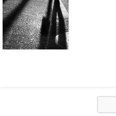
© Geoffrey Claustriaux
Mentions Légales
- Conception :
Laurent Granier