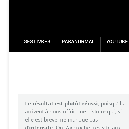
SES LIVRES
PARANORMAL
YOUTUBE 
Le résultat est plutôt réussi
, puisqu’ils
arrivent à nous offrir une histoire qui, si
elle est brève, ne manque pas
d’
intensité
. On s’accroche très vite aux