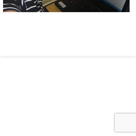
© Geoffrey Claustriaux
Mentions Légales
- Conception :
Laurent Granier