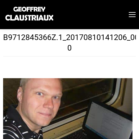
B9712845366Z.1_20170810141206_0
0